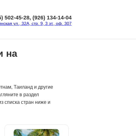
5) 502-45-28, (926) 134-14-04
ская ул., 32А, стр. 9, 3 эт., оф. 307
и на
етнам, Таиланд и другие
гляните в раздел
з списка стран ниже и