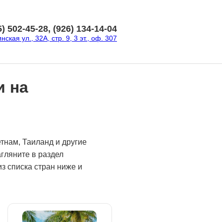
5) 502-45-28, (926) 134-14-04
ская ул., 32А, стр. 9, 3 эт., оф. 307
и на
етнам, Таиланд и другие
гляните в раздел
з списка стран ниже и