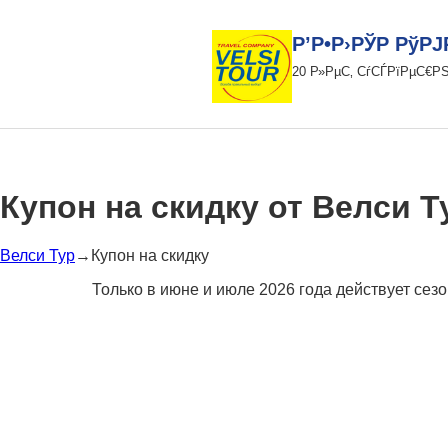
Р’Р•Р›РЎР РўР
20 Р»РµС‚ СѓСЃРїРµС€Р
Купон на скидку от Велси Т
Велси Тур
→Купон на скидку
Только в июне и июле 2026 года действует сез