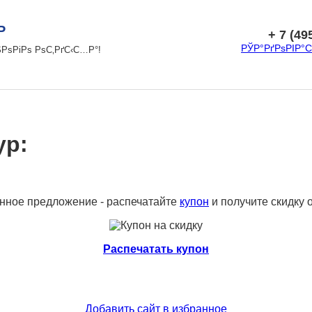
ЈР
+ 7 (49
РЎР°РґРѕРІР°
ЅРѕРіРѕ РѕС‚РґС‹С…Р°!
ур:
онное предложение - распечатайте
купон
и получите скидку 
Распечатать купон
Добавить сайт в избранное