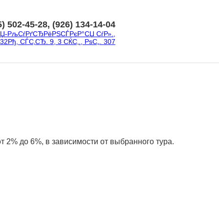
5) 502-45-28, (926) 134-14-04
СЏ-РљСѓРґСЂРёРЅСЃРєР°СЏ СѓР».,
32Рђ, СЃС‚СЂ. 9, 3 СЌС‚., РѕС„. 307
от 2% до 6%, в зависимости от выбранного тура.