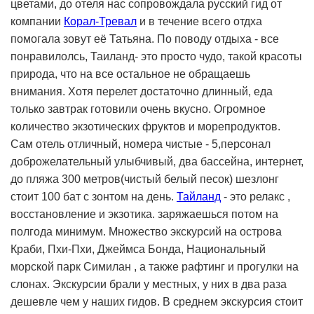
цветами, до отеля нас сопровождала русский гид от
компании
Корал-Тревал
и в течение всего отдха
помогала зовут её Татьяна. По поводу отдыха - все
понравилолсь, Таиланд- это просто чудо, такой красоты
природа, что на все остальное не обращаешь
внимания. Хотя перелет достаточно длинный, еда
только завтрак готовили очень вкусно. Огромное
количество экзотических фруктов и морепродуктов.
Сам отель отличный, номера чистые - 5,персонал
доброжелательный улыбчивый, два бассейна, интернет,
до пляжа 300 метров(чистый белый песок) шезлонг
стоит 100 бат с зонтом на день.
Тайланд
- это релакс ,
восстановление и экзотика. заряжаешься потом на
полгода минимум. Множество экскурсий на острова
Краби, Пхи-Пхи, Джеймса Бонда, Национальный
морской парк Симилан , а также рафтинг и прогулки на
слонах. Экскурсии брали у местных, у них в два раза
дешевле чем у наших гидов. В среднем экскурсия стоит