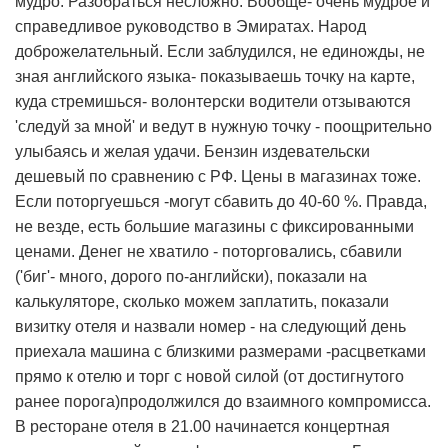
мудро. Разобраться несложно. Вообще- очень мудрое и
справедливое руководство в Эмиратах. Народ
доброжелательный. Если заблудился, не единожды, не
зная английского языка- показываешь точку на карте,
куда стремишься- волонтерски водители отзываются
'следуй за мной' и ведут в нужную точку - поощрительно
улыбаясь и желая удачи. Бензин издевательски
дешевый по сравнению с РФ. Цены в магазинах тоже.
Если поторгуешься -могут сбавить до 40-60 %. Правда,
не везде, есть большие магазины с фиксированными
ценами. Денег не хватило - поторговались, сбавили
('биг'- много, дорого по-английски), показали на
калькуляторе, сколько можем заплатить, показали
визитку отеля и назвали номер - на следующий день
приехала машина с близкими размерами -расцветками
прямо к отелю и торг с новой силой (от достигнутого
ранее порога)продолжился до взаимного компромисса.
В ресторане отеля в 21.00 начинается концертная