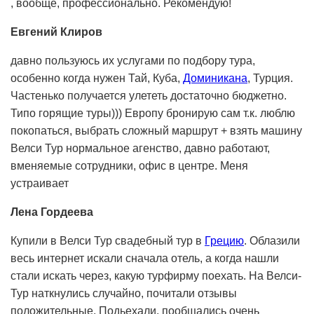
, вообще, профессионально. Рекомендую!
Евгений Клиров
давно пользуюсь их услугами по подбору тура,
особенно когда нужен Тай, Куба,
Доминикана
, Турция.
Частенько получается улететь достаточно бюджетно.
Типо горящие туры))) Европу бронирую сам т.к. люблю
покопаться, выбрать сложный маршрут + взять машину
Велси Тур нормальное агенство, давно работают,
вменяемые сотрудники, офис в центре. Меня
устраивает
Лена Гордеева
Купили в Велси Тур свадебный тур в
Грецию
. Облазили
весь интернет искали сначала отель, а когда нашли
стали искать через, какую турфирму поехать. На Велси-
Тур наткнулись случайно, почитали отзывы
положительные. Подьехали, пообщались очень