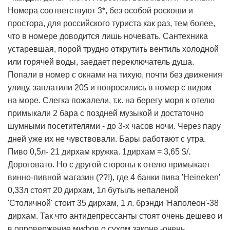
Номера соответствуют 3*, без особой роскоши и
простора, для российского туриста как раз, тем более,
что в номере доводится лишь ночевать. Сантехника
устаревшая, порой трудно открутить вентиль холодной
или горячей воды, заедает переключатель душа.
Попали в номер с окнами на тихую, почти без движения
улицу, заплатили 20$ и попросились в номер с видом
на море. Слегка пожалели, т.к. на берегу моря к отелю
примыкали 2 бара с поздней музыкой и достаточно
шумными посетителями - до 3-х часов ночи. Через пару
дней уже их не чувствовали. Бары работают с утра.
Пиво 0,5л- 21 дирхам кружка. 1дирхам = 3,65 $/.
Дороговато. Но с другой стороны к отелю примыкает
винно-пивной магазин (??!), где 4 банки пива 'Heineken'
0,33л стоят 20 дирхам, 1л бутыль непаленой
'Столичной' стоит 35 дирхам, 1 л. брэнди 'Наполеон'-38
дирхам. Так что антидепрессанты стоят очень дешево и
в опровержение мифов о сухом законе -очень