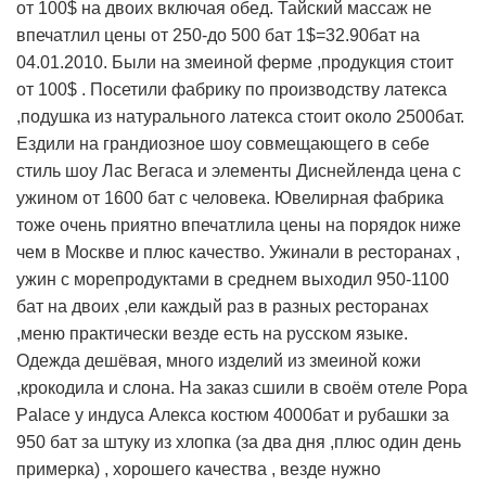
от 100$ на двоих включая обед. Тайский массаж не
впечатлил цены от 250-до 500 бат 1$=32.90бат на
04.01.2010. Были на змеиной ферме ,продукция стоит
от 100$ . Посетили фабрику по производству латекса
,подушка из натурального латекса стоит около 2500бат.
Ездили на грандиозное шоу совмещающего в себе
стиль шоу Лас Вегаса и элементы Диснейленда цена с
ужином от 1600 бат с человека. Ювелирная фабрика
тоже очень приятно впечатлила цены на порядок ниже
чем в Москве и плюс качество. Ужинали в ресторанах ,
ужин с морепродуктами в среднем выходил 950-1100
бат на двоих ,ели каждый раз в разных ресторанах
,меню практически везде есть на русском языке.
Одежда дешёвая, много изделий из змеиной кожи
,крокодила и слона. На заказ сшили в своём отеле Рора
Palace у индуса Алекса костюм 4000бат и рубашки за
950 бат за штуку из хлопка (за два дня ,плюс один день
примерка) , хорошего качества , везде нужно