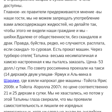
доступны.
Главное- их правители придерживаются мнение -вы
наши гости, мы не можем запрещать употребление
вами алкосодержащих жидкостей, но делайте так,
чтобы этого не видели наши граждане и мы -
шейхи.Вдалеке от общественности, без скандалов и
драк. Правда, буйства, редко, но случаются. расплата,
если скандал- то суровая. Есть прокат машин. Через
турбюро отеля( Татьяна- весьма несимпатичная и
хамско настроенная к мы пыталсь заказать. Цена- 53
долл./ сутки. По совету россиянина проехали на такси
(14 дирхам)к двум улицам- Ярмук и Аль-мина в
Шардже
, где взяли напрокат две машины -Тойота Ярис
2008г. и Тойота -Королла 2007г. по цене соответственно
21 и 25 дирхам в сутки. Мы не хвастались, но потом у
этой Татьяны глаза сверкали, что мы проявили
самостоятельность и лишили ее изрядных
комиссионных, хотя ни слова не знали по-английски.