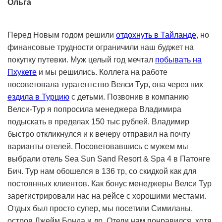
Ольга
Перед Новым годом решили
отдохнуть в Тайланде
, но
финансовые трудности ограничили наш буджет на
покупку путевки. Муж целый год мечтал
побывать на
Пхукете
и мы решились. Коллега на работе
посоветовала турагентство Велси Тур, она через них
ездила в Турцию
с детьми. Позвонив в компанию
Велси-Тур я попросила менеджера Владимира
подыскать в пределах 150 тыс рублей. Владимир
быстро откликнулся и к вечеру отправил на почту
варианты отелей. Посоветовавшись с мужем мы
выбрали отель Sea Sun Sand Resort & Spa 4 в Патонге
Бич. Тур нам обошелся в 136 тр, со скидкой как для
постоянных клиентов. Как бонус менеджеры Велси Тур
зарегистрировали нас на рейсе с хорошими местами.
Отдых был просто супер, мы посетили Симиланы,
остров Джейм Бонда и др. Отели нам понравился, хотя