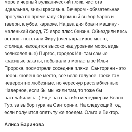
море и черный вулканический пляж, чистота
идеальная, виды красивые. Вечером - обязательная
прогулка по променаду. Огромный выбор баров и
таверн, клубов, караоке. На два дня брали машину -
маленький форд, 75 евро плюс бензин. Объездили весь
остров - посетили Фиру (очень красивое место,
столица, находится высоко над уровнем моря, виды
великолепные) Пиргос, городок Ия- там самые
красивые закаты, побывали в монастыре Ильи
Пророка, посмотрели соседние пляжи. Санторини - это
необыкновенное место, всё бело-голубое, греки там
невероятно любезные, но чересчур расслабленные.
Наверное, если бы мы жили там, то тоже бы
расслабились: -) Еще раз спасибо менеджерам Велси
Тур, за выбор тура на Санторини. На следующий год
если получится опять ту же поедем. Ольга и Виктор.
Алиса Баринова